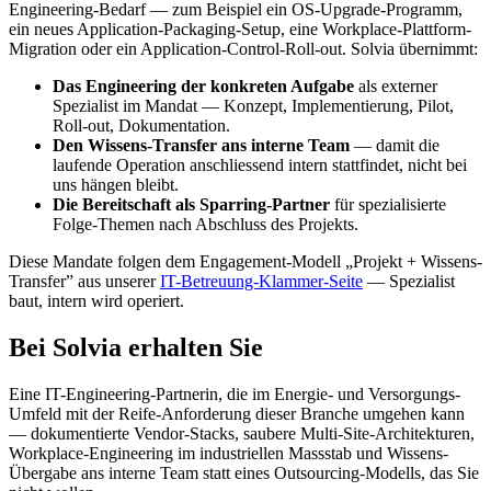
Engineering-Bedarf — zum Beispiel ein OS-Upgrade-Programm,
ein neues Application-Packaging-Setup, eine Workplace-Plattform-
Migration oder ein Application-Control-Roll-out. Solvia übernimmt:
Das Engineering der konkreten Aufgabe
als externer
Spezialist im Mandat — Konzept, Implementierung, Pilot,
Roll-out, Dokumentation.
Den Wissens-Transfer ans interne Team
— damit die
laufende Operation anschliessend intern stattfindet, nicht bei
uns hängen bleibt.
Die Bereitschaft als Sparring-Partner
für spezialisierte
Folge-Themen nach Abschluss des Projekts.
Diese Mandate folgen dem Engagement-Modell „Projekt + Wissens-
Transfer” aus unserer
IT-Betreuung-Klammer-Seite
— Spezialist
baut, intern wird operiert.
Bei Solvia erhalten Sie
Eine IT-Engineering-Partnerin, die im Energie- und Versorgungs-
Umfeld mit der Reife-Anforderung dieser Branche umgehen kann
— dokumentierte Vendor-Stacks, saubere Multi-Site-Architekturen,
Workplace-Engineering im industriellen Massstab und Wissens-
Übergabe ans interne Team statt eines Outsourcing-Modells, das Sie