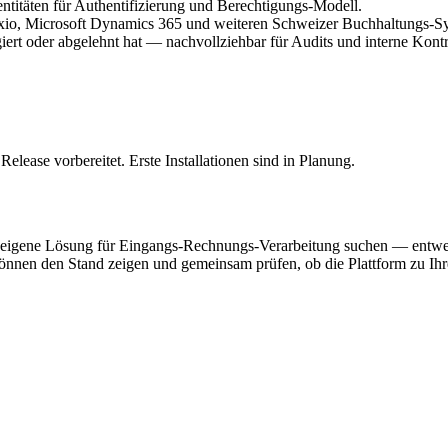
itäten für Authentifizierung und Berechtigungs-Modell.
Bexio, Microsoft Dynamics 365 und weiteren Schweizer Buchhaltungs-S
rt oder abgelehnt hat — nachvollziehbar für Audits und interne Kontr
elease vorbereitet. Erste Installationen sind in Planung.
e eine eigene Lösung für Eingangs-Rechnungs-Verarbeitung suchen — en
nnen den Stand zeigen und gemeinsam prüfen, ob die Plattform zu Ihr