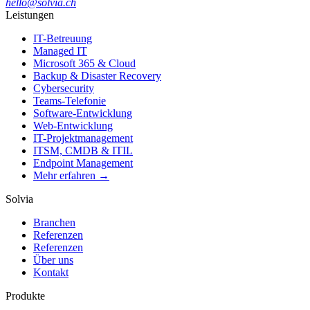
hello@solvia.ch
Leistungen
IT-Betreuung
Managed IT
Microsoft 365 & Cloud
Backup & Disaster Recovery
Cybersecurity
Teams-Telefonie
Software-Entwicklung
Web-Entwicklung
IT-Projektmanagement
ITSM, CMDB & ITIL
Endpoint Management
Mehr erfahren →
Solvia
Branchen
Referenzen
Referenzen
Über uns
Kontakt
Produkte