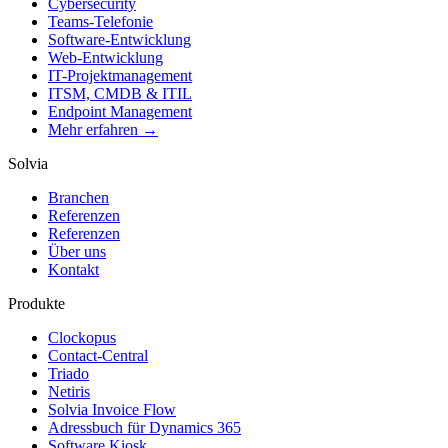
Cybersecurity
Teams-Telefonie
Software-Entwicklung
Web-Entwicklung
IT-Projektmanagement
ITSM, CMDB & ITIL
Endpoint Management
Mehr erfahren →
Solvia
Branchen
Referenzen
Referenzen
Über uns
Kontakt
Produkte
Clockopus
Contact-Central
Triado
Netiris
Solvia Invoice Flow
Adressbuch für Dynamics 365
Software Kiosk