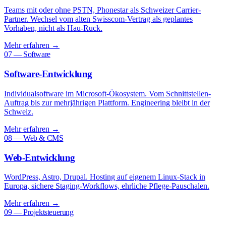
Teams mit oder ohne PSTN, Phonestar als Schweizer Carrier-
Partner. Wechsel vom alten Swisscom-Vertrag als geplantes
Vorhaben, nicht als Hau-Ruck.
Mehr erfahren
→
07 — Software
Software-Entwicklung
Individualsoftware im Microsoft-Ökosystem. Vom Schnittstellen-
Auftrag bis zur mehrjährigen Plattform. Engineering bleibt in der
Schweiz.
Mehr erfahren
→
08 — Web & CMS
Web-Entwicklung
WordPress, Astro, Drupal. Hosting auf eigenem Linux-Stack in
Europa, sichere Staging-Workflows, ehrliche Pflege-Pauschalen.
Mehr erfahren
→
09 — Projektsteuerung