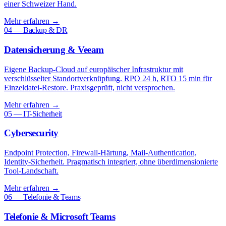
einer Schweizer Hand.
Mehr erfahren
→
04 — Backup & DR
Datensicherung & Veeam
Eigene Backup-Cloud auf europäischer Infrastruktur mit
verschlüsselter Standortverknüpfung. RPO 24 h, RTO 15 min für
Einzeldatei-Restore. Praxisgeprüft, nicht versprochen.
Mehr erfahren
→
05 — IT-Sicherheit
Cybersecurity
Endpoint Protection, Firewall-Härtung, Mail-Authentication,
Identity-Sicherheit. Pragmatisch integriert, ohne überdimensionierte
Tool-Landschaft.
Mehr erfahren
→
06 — Telefonie & Teams
Telefonie & Microsoft Teams