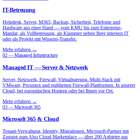
IT-Betreuung
Helpdesk, Server, M365, Backup, Sicherheit, Telefonie und
Hardware aus einer Hand — vom KMU bis zum Enterprise-
Mandat, als Vollbetreuung, als Klammer neben Ihrer internen IT
oder als Projekt mit Wissens-Transfer.
Mehr erfahren
→
02 — Managed Infrastructure
Managed IT — Server & Netzwerk
Server, Netzwerk, Firewall, Virtualisierung. Multi-Stack mit
VMware, Proxmox und etablierten Firewall-Plattformen. In unserer
Cloud, bei europäischen Hostern oder bei Ihnen vor Ort.
Mehr erfahren
→
03 — Microsoft 365
Microsoft 365 & Cloud
Tenant-Verwaltung, Identity, Migrationen. Microsoft-Partner mit
Zugang zum Also Cloud Marketplace — über 200 Anbieter aus