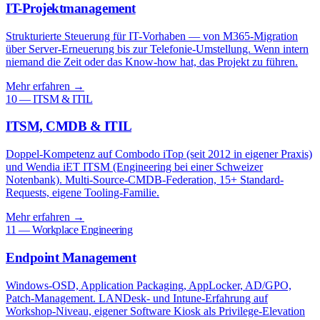
IT-Projektmanagement
Strukturierte Steuerung für IT-Vorhaben — von M365-Migration
über Server-Erneuerung bis zur Telefonie-Umstellung. Wenn intern
niemand die Zeit oder das Know-how hat, das Projekt zu führen.
Mehr erfahren
→
10 — ITSM & ITIL
ITSM, CMDB & ITIL
Doppel-Kompetenz auf Combodo iTop (seit 2012 in eigener Praxis)
und Wendia iET ITSM (Engineering bei einer Schweizer
Notenbank). Multi-Source-CMDB-Federation, 15+ Standard-
Requests, eigene Tooling-Familie.
Mehr erfahren
→
11 — Workplace Engineering
Endpoint Management
Windows-OSD, Application Packaging, AppLocker, AD/GPO,
Patch-Management. LANDesk- und Intune-Erfahrung auf
Workshop-Niveau, eigener Software Kiosk als Privilege-Elevation