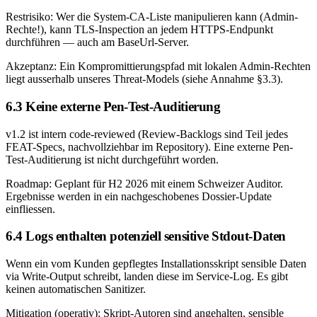
Restrisiko:
Wer die System-CA-Liste manipulieren kann (Admin-
Rechte!), kann TLS-Inspection an jedem HTTPS-Endpunkt
durchführen — auch am BaseUrl-Server.
Akzeptanz:
Ein Kompromittierungspfad mit lokalen Admin-Rechten
liegt ausserhalb unseres Threat-Models (siehe Annahme §3.3).
6.3 Keine externe Pen-Test-Auditierung
v1.2 ist intern code-reviewed (Review-Backlogs sind Teil jedes
FEAT-Specs, nachvollziehbar im Repository). Eine externe Pen-
Test-Auditierung ist nicht durchgeführt worden.
Roadmap:
Geplant für H2 2026 mit einem Schweizer Auditor.
Ergebnisse werden in ein nachgeschobenes Dossier-Update
einfliessen.
6.4 Logs enthalten potenziell sensitive Stdout-Daten
Wenn ein vom Kunden gepflegtes Installationsskript sensible Daten
via Write-Output schreibt, landen diese im Service-Log. Es gibt
keinen automatischen Sanitizer.
Mitigation (operativ):
Skript-Autoren sind angehalten, sensible