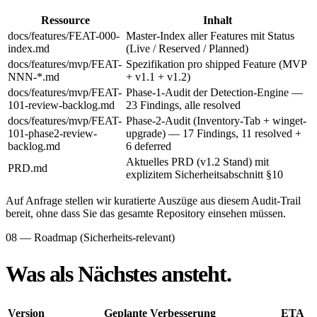
Ressource
Inhalt
docs/features/FEAT-000-
Master-Index aller Features mit Status
index.md
(Live / Reserved / Planned)
docs/features/mvp/FEAT-
Spezifikation pro shipped Feature (MVP
NNN-*.md
+ v1.1 + v1.2)
docs/features/mvp/FEAT-
Phase-1-Audit der Detection-Engine —
101-review-backlog.md
23 Findings, alle resolved
docs/features/mvp/FEAT-
Phase-2-Audit (Inventory-Tab + winget-
101-phase2-review-
upgrade) — 17 Findings, 11 resolved +
backlog.md
6 deferred
Aktuelles PRD (v1.2 Stand) mit
PRD.md
explizitem Sicherheitsabschnitt §10
Auf Anfrage stellen wir kuratierte Auszüge aus diesem Audit-Trail
bereit, ohne dass Sie das gesamte Repository einsehen müssen.
08 — Roadmap (Sicherheits-relevant)
Was als Nächstes ansteht.
Version
Geplante Verbesserung
ETA