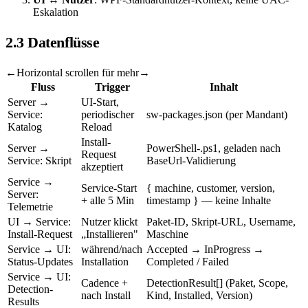
Eskalation
2.3 Datenflüsse
←
Horizontal scrollen für mehr
→
Fluss
Trigger
Inhalt
Server →
UI-Start,
Service:
periodischer
sw-packages.json (per Mandant)
Katalog
Reload
Install-
Server →
PowerShell-.ps1, geladen nach
Request
Service: Skript
BaseUrl-Validierung
akzeptiert
Service →
Service-Start
{ machine, customer, version,
Server:
+ alle 5 Min
timestamp } — keine Inhalte
Telemetrie
UI → Service:
Nutzer klickt
Paket-ID, Skript-URL, Username,
Install-Request
„Installieren"
Maschine
Service → UI:
während/nach
Accepted → InProgress →
Status-Updates
Installation
Completed / Failed
Service → UI:
Cadence +
DetectionResult[] (Paket, Scope,
Detection-
nach Install
Kind, Installed, Version)
Results