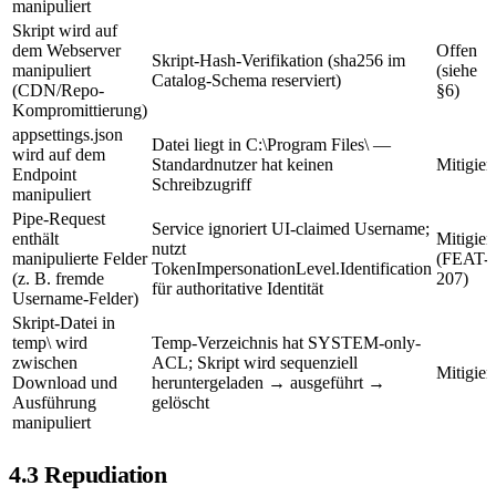
manipuliert
Skript wird auf
dem Webserver
Offen
Skript-Hash-Verifikation (sha256 im
manipuliert
(siehe
Catalog-Schema reserviert)
(CDN/Repo-
§6)
Kompromittierung)
appsettings.json
Datei liegt in C:\Program Files\ —
wird auf dem
Standardnutzer hat keinen
Mitigiert
Endpoint
Schreibzugriff
manipuliert
Pipe-Request
Service ignoriert UI-claimed Username;
enthält
Mitigiert
nutzt
manipulierte Felder
(FEAT-
TokenImpersonationLevel.Identification
(z. B. fremde
207)
für authoritative Identität
Username-Felder)
Skript-Datei in
temp\ wird
Temp-Verzeichnis hat SYSTEM-only-
zwischen
ACL; Skript wird sequenziell
Mitigiert
Download und
heruntergeladen → ausgeführt →
Ausführung
gelöscht
manipuliert
4.3 Repudiation