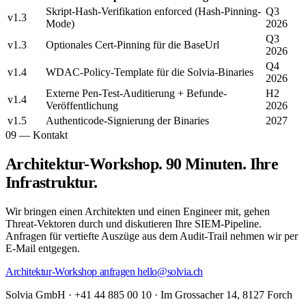
Skript-Hash-Verifikation enforced (Hash-Pinning-
Q3
v1.3
Mode)
2026
Q3
v1.3
Optionales Cert-Pinning für die BaseUrl
2026
Q4
v1.4
WDAC-Policy-Template für die Solvia-Binaries
2026
Externe Pen-Test-Auditierung + Befunde-
H2
v1.4
Veröffentlichung
2026
v1.5
Authenticode-Signierung der Binaries
2027
09 — Kontakt
Architektur-Workshop. 90 Minuten. Ihre
Infrastruktur.
Wir bringen einen Architekten und einen Engineer mit, gehen
Threat-Vektoren durch und diskutieren Ihre SIEM-Pipeline.
Anfragen für vertiefte Auszüge aus dem Audit-Trail nehmen wir per
E-Mail entgegen.
Architektur-Workshop anfragen
hello@solvia.ch
Solvia GmbH · +41 44 885 00 10 · Im Grossacher 14, 8127 Forch