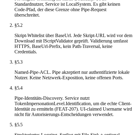
Standardnutzer, Service ist LocalSystem. Es gibt keinen
Code-Pfad, der diese Grenze ohne Pipe-Request
überschreitet.
§5.2
Skript-Whitelist über BaseUrl. Jede Skript-URL wird vor dem
Download mit IScriptValidator geprüft. Validierung umfasst
HTTPS, BaseUrl-Prefix, kein Path-Traversal, keine
Credentials.
§5.3
Named-Pipe-ACL. Pipe akzeptiert nur authentifizierte lokale
Nutzer. Keine Netzwerk-Exposition, keine offenen Ports.
§5.4
Pipe-Identitäts-Discovery. Service nutzt
TokenImpersonationLevel.Identification, um die echte Client-
Identität zu ermitteln (FEAT-207). UI-claimed Username wird
nicht für Autorisierungs-Entscheidungen verwendet.
§5.5
Strukturiertes Logging. Serilog mit File-Sink + optional