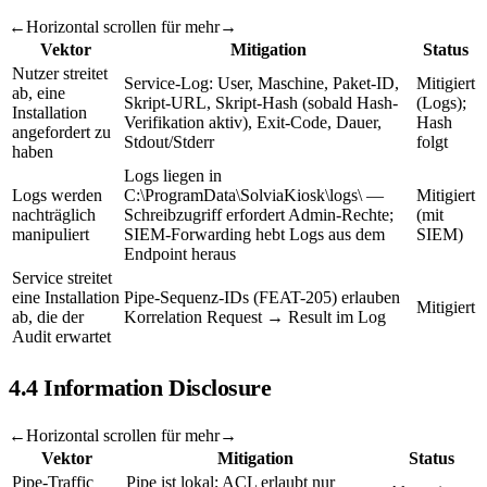
←
Horizontal scrollen für mehr
→
Vektor
Mitigation
Status
Nutzer streitet
Service-Log: User, Maschine, Paket-ID,
Mitigiert
ab, eine
Skript-URL, Skript-Hash (sobald Hash-
(Logs);
Installation
Verifikation aktiv), Exit-Code, Dauer,
Hash
angefordert zu
Stdout/Stderr
folgt
haben
Logs liegen in
Logs werden
C:\ProgramData\SolviaKiosk\logs\ —
Mitigiert
nachträglich
Schreibzugriff erfordert Admin-Rechte;
(mit
manipuliert
SIEM-Forwarding hebt Logs aus dem
SIEM)
Endpoint heraus
Service streitet
eine Installation
Pipe-Sequenz-IDs (FEAT-205) erlauben
Mitigiert
ab, die der
Korrelation Request → Result im Log
Audit erwartet
4.4 Information Disclosure
←
Horizontal scrollen für mehr
→
Vektor
Mitigation
Status
Pipe-Traffic
Pipe ist lokal; ACL erlaubt nur