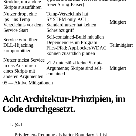
Struktur, um andere
freier String-Parser)
Skripte auszuführen
Nutzer dropt eine
Temp-Verzeichnis hat
.ps1 ins Temp-
SYSTEM-only-ACL;
Mitigiert
Verzeichnis vor dem
Standardnutzer hat keinen
Service-Start
Schreibzugriff
Self-contained-Build mit allen
Service wird über
Dependencies im Program
DLL-Hijacking
Teilmitigiert
Files-Pfad; AppLocker/WDAC
kompromittiert
können zusätzlich pinnen
Nutzer trickst Service
v1.2 unterstützt keine Skript-
in das Ausführen
Argumente; Skripte sind self-
Mitigiert
eines Skripts mit
contained
anderen Argumenten
05 — Aktive Mitigationen
Acht Architektur-Prinzipien, im
Code durchgesetzt.
§5.1
Privilegien-Trennung als harter Boundary. UI ist