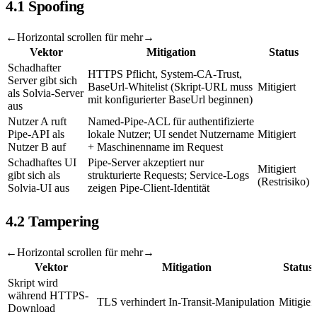
4.1 Spoofing
←
Horizontal scrollen für mehr
→
Vektor
Mitigation
Status
Schadhafter
HTTPS Pflicht, System-CA-Trust,
Server gibt sich
BaseUrl-Whitelist (Skript-URL muss
Mitigiert
als Solvia-Server
mit konfigurierter BaseUrl beginnen)
aus
Nutzer A ruft
Named-Pipe-ACL für authentifizierte
Pipe-API als
lokale Nutzer; UI sendet Nutzername
Mitigiert
Nutzer B auf
+ Maschinenname im Request
Schadhaftes UI
Pipe-Server akzeptiert nur
Mitigiert
gibt sich als
strukturierte Requests; Service-Logs
(Restrisiko)
Solvia-UI aus
zeigen Pipe-Client-Identität
4.2 Tampering
←
Horizontal scrollen für mehr
→
Vektor
Mitigation
Status
Skript wird
während HTTPS-
TLS verhindert In-Transit-Manipulation
Mitigiert
Download