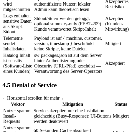
Akzeptiertes
wird
authentifizierte Nutzer; lokaler
Restrisiko
mitgeschnitten
Admin kann theoretisch lesen
Logs enthalten
Stdout/Stderr werden geloggt,
Akzeptiert
sensitive Daten
optional summary-only (FEAT-209).
(Kunden-
aus Skript-
Kunde verantwortet Skript-Inhalt
Mitwirkung)
Stdout
Telemetrie
Payload ist auf { machine, customer,
sendet
version, timestamp } beschränkt —
Mitigiert
Inhaltsdaten
keine Skripte, keine Dateien
Katalog-Inhalt
sw-packages.json ist auf dem Server
ist sensitiv
hinter Authentisierung oder
Akzeptiert
(Software-Liste
Obscurity (URL-Pfad) geschützt —
eines Kunden)
Verantwortung des Server-Operators
4.5 Denial of Service
←
Horizontal scrollen für mehr
→
Vektor
Mitigation
Status
Nutzer spammt
Service akzeptiert nur eine Installation
Install-
gleichzeitig (Busy-Response); UI-Buttons
Mitigiert
Requests
werden deaktiviert
Nutzer spammt
60-Sekunden-Cache absorbiert