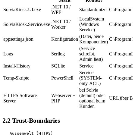
Stack
Kontext
.NET 10 /
SolviaKiosk.UI.exe
Standardnutzer
C:\Program F
WPF
LocalSystem
.NET 10 /
SolviaKiosk.Service.exe
(Windows
C:\Program F
Worker
Service)
(Datei, beide
appsettings.json
Konfiguration
C:\Program F
Komponenten)
(Service
Logs
Serilog
schreibt,
C:\ProgramDa
Admin liest)
Install-History
SQLite
Service
C:\ProgramDa
Service
Temp-Skripte
PowerShell
(SYSTEM-
C:\ProgramDa
only-ACL)
bei Solvia
HTTPS Software-
Webserver +
(default) oder
URL über Bas
Server
PHP
optional beim
Kunden
2.2 Trust-Boundaries
   Aussenwelt (HTTPS)
