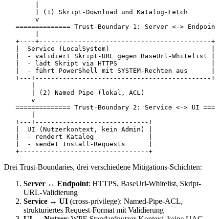
        |

        | (1) Skript-Download und Katalog-Fetch

        v

   ============== Trust-Boundary 1: Server <-> Endpoint
        |

   +----+--------------------------------------------+

   |  Service (LocalSystem)                          |

   |  - validiert Skript-URL gegen BaseUrl-Whitelist |

   |  - lädt Skript via HTTPS                        |

   |  - führt PowerShell mit SYSTEM-Rechten aus      |

   +---+---------------------------------------------+

       |

       | (2) Named Pipe (lokal, ACL)

       v

   ============== Trust-Boundary 2: Service <-> UI ====
       |

   +---+-----------------------------+

   |  UI (Nutzerkontext, kein Admin) |

   |  - rendert Katalog              |

   |  - sendet Install-Requests      |

   +---------------------------------+
Drei Trust-Boundaries, drei verschiedene Mitigations-Schichten:
Server ↔ Endpoint
: HTTPS, BaseUrl-Whitelist, Skript-
URL-Validierung
Service ↔ UI
(cross-privilege): Named-Pipe-ACL,
strukturiertes Request-Format mit Validierung
UI ↔ Nutzer
: WPF-Standardnutzer-Kontext, keine UAC-