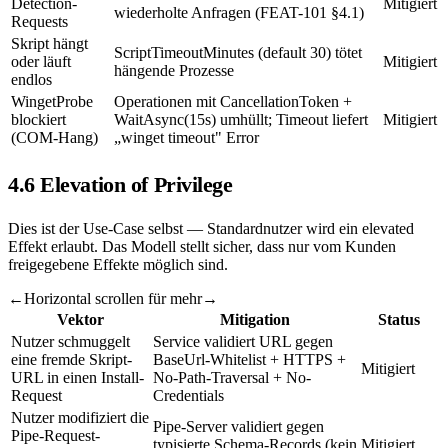
Detection-
Mitigiert
wiederholte Anfragen (FEAT-101 §4.1)
Requests
Skript hängt
ScriptTimeoutMinutes (default 30) tötet
oder läuft
Mitigiert
hängende Prozesse
endlos
WingetProbe
Operationen mit CancellationToken +
blockiert
WaitAsync(15s) umhüllt; Timeout liefert
Mitigiert
(COM-Hang)
„winget timeout" Error
4.6 Elevation of Privilege
Dies ist der Use-Case selbst — Standardnutzer wird ein elevated
Effekt erlaubt. Das Modell stellt sicher, dass nur vom Kunden
freigegebene Effekte möglich sind.
←
Horizontal scrollen für mehr
→
Vektor
Mitigation
Status
Nutzer schmuggelt
Service validiert URL gegen
eine fremde Skript-
BaseUrl-Whitelist + HTTPS +
Mitigiert
URL in einen Install-
No-Path-Traversal + No-
Request
Credentials
Nutzer modifiziert die
Pipe-Server validiert gegen
Pipe-Request-
typisierte Schema-Records (kein
Mitigiert