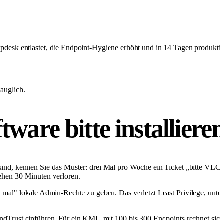
lpdesk entlastet, die Endpoint-Hygiene erhöht und in 14 Tagen produkt
auglich.
tware bitte installiere
nd, kennen Sie das Muster: drei Mal pro Woche ein Ticket „bitte VLC
gehen 30 Minuten verloren.
z mal" lokale Admin-Rechte zu geben. Das verletzt Least Privilege, un
ndTrust einführen. Für ein KMU mit 100 bis 300 Endpoints rechnet si