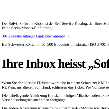
Der Solvia Software Kiosk ist der Self-Service-Katalog, der Ihren He
keine Sechs-Monats-Einführung.
30-Tage-Pilot anfragen
Funktionen ansehen
→
Bei Schweizer KMU mit 50–500 Endpoints im Einsatz · ISO-27001-t
Ihre Inbox heisst
„Sof
Wenn Sie der oder die IT-Verantwortliche in einem Schweizer KMU si
RDP ein, installieren von Hand, schliessen das Ticket. Pro Vorgang 
Die naheliegende Abkürzung ist riskant: einigen Mitarbeitenden „kur
Verschlüsselungstrojaner einen Steigbügel.
Die andere Abkürzung ist teuer: eine Enterprise-EPM-Suite wie Beyo