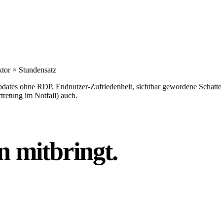
ktor × Stundensatz
Updates ohne RDP, Endnutzer-Zufriedenheit, sichtbar gewordene Schatt
retung im Notfall) auch.
on
mitbringt
.