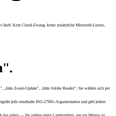
iv läuft. Kein Cloud-Zwang, keine zusätzliche Microsoft-Lizenz,
n"
.
", „bitte Zoom-Update", „bitte Adobe Reader". Sie wählen sich per
tergräbt jede ernsthafte ISO-27001-Argumentation und gibt jedem
ch das selten — Sie zahlen einen Lamborghini, um zur Migros zu