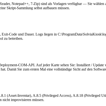
ader, Notepad++, 7-Zip) sind als Vorlagen verfügbar — Sie wählen aus
 keine Skript-Sammlung selbst aufbauen müssen.
et, Exit-Code und Dauer. Logs liegen in C:\ProgramData\SolviaKiosk\lo
l zu betreiben.
loyment-COM-API. Auf jeder Karte sehen Sie: Installiert / Update verfüg
t hat. Damit Sie zum ersten Mal eine vollständige Sicht auf den Softwa
.1 (Asset-Inventar), A.8.5 (Privileged Access), A.8.18 (Privileged Ut
 nicht improvisieren müssen.