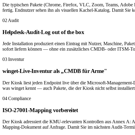
Die typischen Pakete (Chrome, Firefox, VLC, Zoom, Teams, Adobe Re
fertig. Endnutzer sehen ihn als visuellen Kachel-Katalog. Damit Sie
02
Audit
Helpdesk-Audit-Log out of the box
Jede Installation produziert einen Eintrag mit Nutzer, Maschine, Pak
sofort liefern können — ohne ein zusätzliches CMDB- oder ITSM-Too
03
Inventur
winget-Live-Inventur als „CMDB für Arme"
Der Kiosk liest jeden Endpoint live über die Microsoft-Management-Dep
was winget kennt — auch Pakete, die der Kiosk nicht selbst installier
04
Compliance
ISO-27001-Mapping vorbereitet
Der Kiosk adressiert die KMU-relevanten Kontrollen aus Annex A: A.8
Mapping-Dokument auf Anfrage. Damit Sie im nächsten Audit-Termin